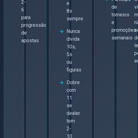
2-
e
de
v
6
8s
torneios
m
para
sempre
e
n
progressão
promoções
s
Nunca
de
semanais
d
divida
apostas
l
10s,
p
5s
e
ou
figuras
Dobre
com
11
se
dealer
tem
2-
10