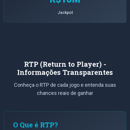
Jackpot
RTP (Return to Player) -
Informações Transparentes
Conheça o RTP de cada jogo e entenda suas
chances reais de ganhar
O Que é RTP?