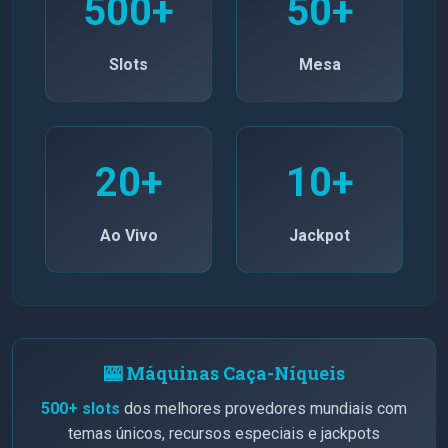
500+
50+
Slots
Mesa
20+
10+
Ao Vivo
Jackpot
🎰 Máquinas Caça-Níqueis
500+ slots
dos melhores provedores mundiais com
temas únicos, recursos especiais e jackpots