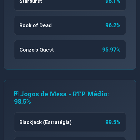
96.1%
Starburst
96.2%
Book of Dead
95.97%
Gonzo's Quest
🃏 Jogos de Mesa - RTP Médio:
98.5%
99.5%
Blackjack (Estratégia)