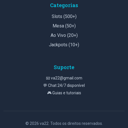
Categorias
Slots (500+)
Mesa (50+)
Ao Vivo (20+)
Jackpots (10+)
Suporte
📧
va22@gmail.com
💬 Chat 24/7 disponível
🎮 Guias e tutoriais
© 2026 va22. Todos os direitos reservados.